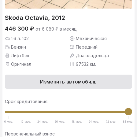
Skoda Octavia, 2012
446 300 ₽
от 6 080 ₽ в месяц
1.6 л. 102
Механическая
Бензин
Передний
Лифтбек
Два владельца
Оригинал
97532 км.
Изменить автомобиль
Срок кредитования:
6 мес.
12 мес.
24 мес.
36 мес.
48 мес.
64 мес.
72 мес.
84 мес.
Первоначальный взнос: