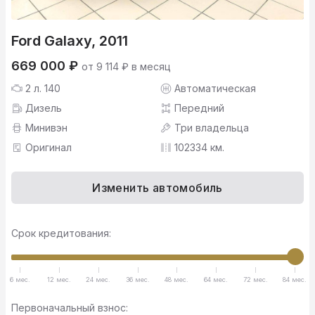
Ford Galaxy, 2011
669 000 ₽
от 9 114 ₽ в месяц
2 л. 140
Автоматическая
Дизель
Передний
Минивэн
Три владельца
Оригинал
102334 км.
Изменить автомобиль
Срок кредитования:
6 мес.
12 мес.
24 мес.
36 мес.
48 мес.
64 мес.
72 мес.
84 мес.
Первоначальный взнос: