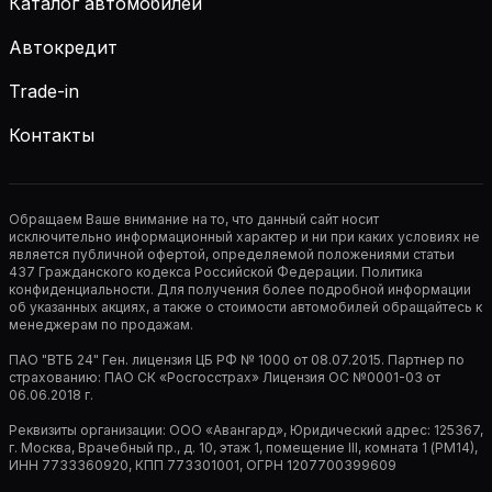
Каталог автомобилей
Автокредит
Trade-in
Контакты
Обращаем Ваше внимание на то, что данный сайт носит
исключительно информационный характер и ни при каких условиях не
является публичной офертой, определяемой положениями статьи
437 Гражданского кодекса Российской Федерации. Политика
конфиденциальности. Для получения более подробной информации
об указанных акциях, а также о стоимости автомобилей обращайтесь к
менеджерам по продажам.
ПАО "ВТБ 24" Ген. лицензия ЦБ РФ № 1000 от 08.07.2015. Партнер по
страхованию: ПАО СК «Росгосстрах» Лицензия ОС №0001-03 от
06.06.2018 г.
Реквизиты организации: ООО «Авангард», Юридический адрес: 125367,
г. Москва, Врачебный пр., д. 10, этаж 1, помещение III, комната 1 (РМ14),
ИНН 7733360920, КПП 773301001, ОГРН 1207700399609