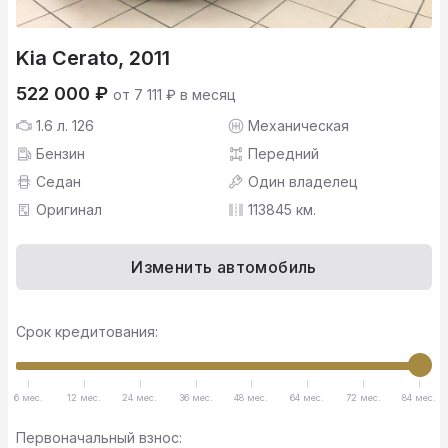
Kia Cerato, 2011
522 000 ₽
от 7 111 ₽ в месяц
1.6 л. 126
Механическая
Бензин
Передний
Седан
Один владелец
Оригинал
113845 км.
Изменить автомобиль
Срок кредитования:
6 мес.
12 мес.
24 мес.
36 мес.
48 мес.
64 мес.
72 мес.
84 мес.
Первоначальный взнос: