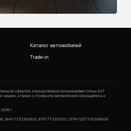
Каталог автомобилей
Trade-in
публичной офертой, определяемой положениями статьи 437
 акциях, а также о стоимости автомобилей обращайтесь к
2018 г.
 (РМ14), ИНН 7733360920, КПП 773301001, ОГРН 1207700399609