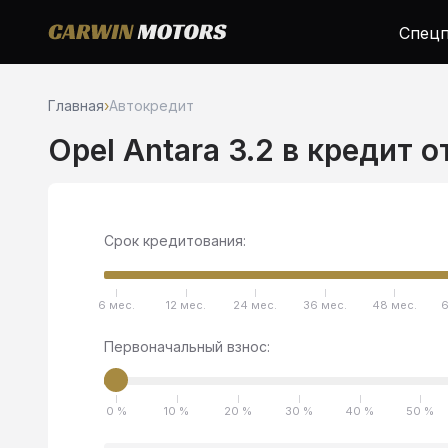
Спецп
Главная
›
Автокредит
Opel Antara 3.2 в кредит о
Срок кредитования:
6 мес.
12 мес.
24 мес.
36 мес.
48 мес.
6
Первоначальный взнос:
0 %
10 %
20 %
30 %
40 %
50 %