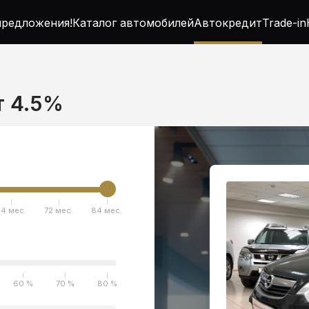
редложения!
Каталог автомобилей
Автокредит
Trade-in
т 4.5%
4 мес.
72 мес.
84 мес.
60 %
70 %
80 %