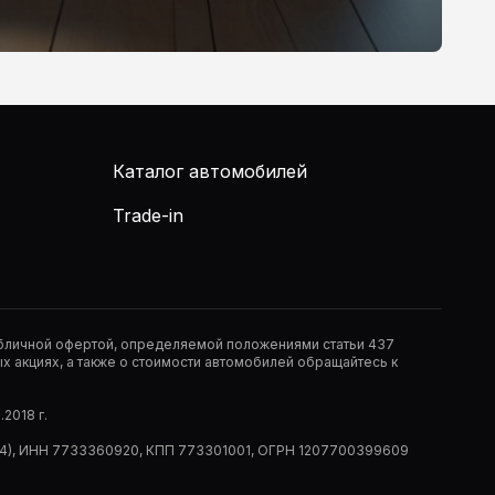
Каталог автомобилей
Trade-in
публичной офертой, определяемой положениями статьи 437
 акциях, а также о стоимости автомобилей обращайтесь к
2018 г.
 (РМ14), ИНН 7733360920, КПП 773301001, ОГРН 1207700399609