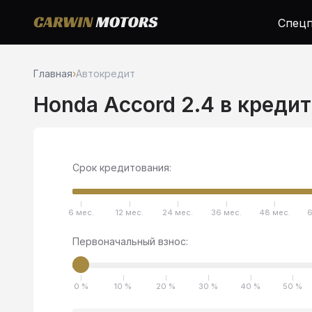
Спецп
Главная
›
Автокредит
Honda Accord 2.4 в кредит
Срок кредитования:
6 мес.
12 мес.
24 мес.
36 мес.
48 мес.
6
Первоначальный взнос:
0 %
10 %
20 %
30 %
40 %
50 %