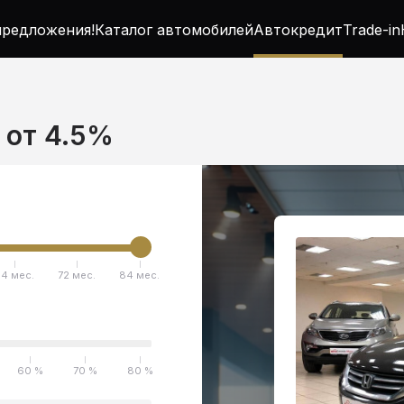
редложения!
Каталог автомобилей
Автокредит
Trade-in
 от 4.5%
4 мес.
72 мес.
84 мес.
60 %
70 %
80 %