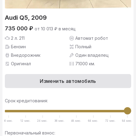
Audi Q5, 2009
735 000 ₽
от 10 013 ₽ в месяц
2 л. 211
Автомат робот
Бензин
Полный
Внедорожник
Один владелец
Оригинал
71000 км.
Изменить автомобиль
Срок кредитования:
6 мес.
12 мес.
24 мес.
36 мес.
48 мес.
64 мес.
72 мес.
84 мес.
Первоначальный взнос: