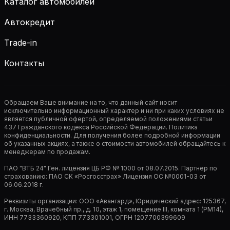
Каталог автомобилей
Автокредит
Trade-in
Контакты
Обращаем Ваше внимание на то, что данный сайт носит
исключительно информационный характер и ни при каких условиях не
является публичной офертой, определяемой положениями статьи
437 Гражданского кодекса Российской Федерации. Политика
конфиденциальности. Для получения более подробной информации
об указанных акциях, а также о стоимости автомобилей обращайтесь к
менеджерам по продажам.
ПАО "ВТБ 24" Ген. лицензия ЦБ РФ № 1000 от 08.07.2015. Партнер по
страхованию: ПАО СК «Росгосстрах» Лицензия ОС №0001-03 от
06.06.2018 г.
Реквизиты организации: ООО «Авангард», Юридический адрес: 125367,
г. Москва, Врачебный пр., д. 10, этаж 1, помещение III, комната 1 (РМ14),
ИНН 7733360920, КПП 773301001, ОГРН 1207700399609