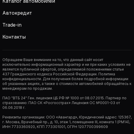
Каталог автомобилей
Автокредит
Trade-in
Контакты
Обращаем Ваше внимание на то, что данный сайт носит
исключительно информационный характер и ни при каких условиях не
является публичной офертой, определяемой положениями статьи
437 Гражданского кодекса Российской Федерации. Политика
конфиденциальности. Для получения более подробной информации
об указанных акциях, а также о стоимости автомобилей обращайтесь к
менеджерам по продажам.
ПАО "ВТБ 24" Ген. лицензия ЦБ РФ № 1000 от 08.07.2015. Партнер по
страхованию: ПАО СК «Росгосстрах» Лицензия ОС №0001-03 от
06.06.2018 г.
Реквизиты организации: ООО «Авангард», Юридический адрес: 125367,
г. Москва, Врачебный пр., д. 10, этаж 1, помещение III, комната 1 (РМ14),
ИНН 7733360920, КПП 773301001, ОГРН 1207700399609