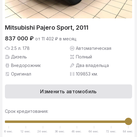
Mitsubishi Pajero Sport, 2011
837 000 ₽
от 11 402 ₽ в месяц
2.5 л. 178
Автоматическая
Дизель
Полный
Внедорожник
Два владельца
Оригинал
109853 км.
Изменить автомобиль
Срок кредитования:
6 мес.
12 мес.
24 мес.
36 мес.
48 мес.
64 мес.
72 мес.
84 мес.