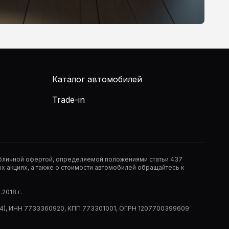
Каталог автомобилей
Trade-in
публичной офертой, определяемой положениями статьи 437
 акциях, а также о стоимости автомобилей обращайтесь к
2018 г.
 (РМ14), ИНН 7733360920, КПП 773301001, ОГРН 1207700399609