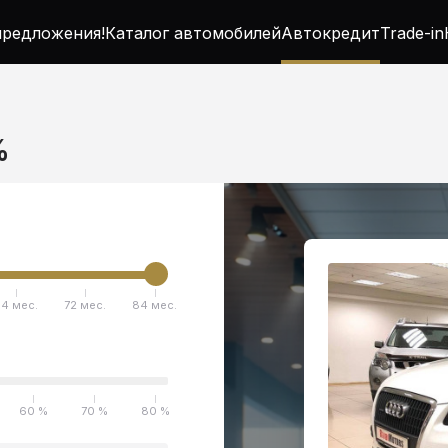
редложения!
Каталог автомобилей
Автокредит
Trade-in
%
4 мес.
72 мес.
84 мес.
60 %
70 %
80 %