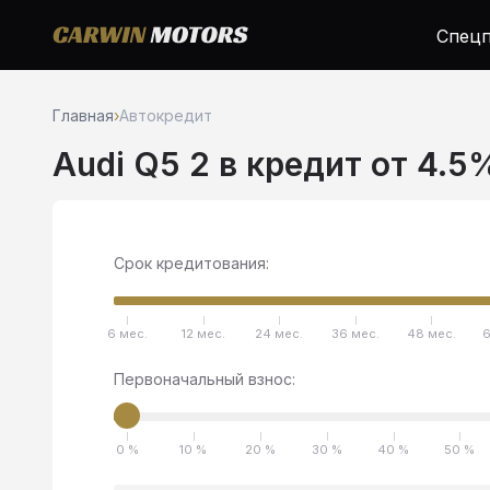
Спецп
Главная
›
Автокредит
Audi Q5 2 в кредит от 4.5
Срок кредитования:
6 мес.
12 мес.
24 мес.
36 мес.
48 мес.
6
Первоначальный взнос:
0 %
10 %
20 %
30 %
40 %
50 %