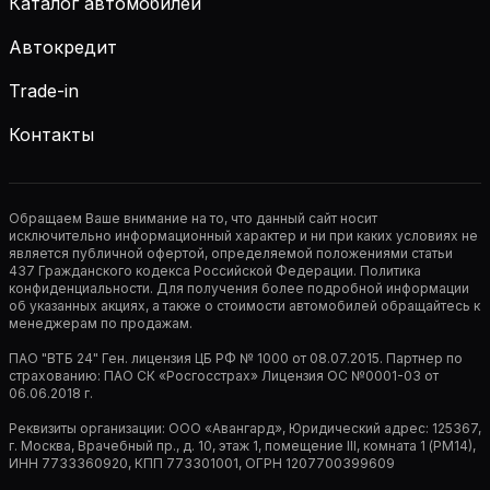
Каталог автомобилей
Автокредит
Trade-in
Контакты
Обращаем Ваше внимание на то, что данный сайт носит
исключительно информационный характер и ни при каких условиях не
является публичной офертой, определяемой положениями статьи
437 Гражданского кодекса Российской Федерации. Политика
конфиденциальности. Для получения более подробной информации
об указанных акциях, а также о стоимости автомобилей обращайтесь к
менеджерам по продажам.
ПАО "ВТБ 24" Ген. лицензия ЦБ РФ № 1000 от 08.07.2015. Партнер по
страхованию: ПАО СК «Росгосстрах» Лицензия ОС №0001-03 от
06.06.2018 г.
Реквизиты организации: ООО «Авангард», Юридический адрес: 125367,
г. Москва, Врачебный пр., д. 10, этаж 1, помещение III, комната 1 (РМ14),
ИНН 7733360920, КПП 773301001, ОГРН 1207700399609