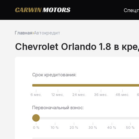
Спецп
Главная
›
Автокредит
Chevrolet Orlando 1.8 в кр
Срок кредитования:
6 мес.
12 мес.
24 мес.
36 мес.
48 мес.
6
Первоначальный взнос:
0 %
10 %
20 %
30 %
40 %
50 %