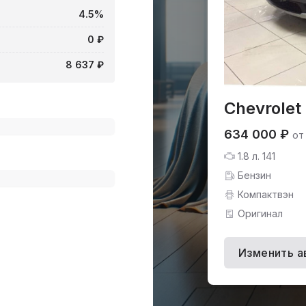
4.5%
0 ₽
8 637 ₽
Chevrolet
634 000 ₽
от
1.8 л. 141
Бензин
Компактвэн
Оригинал
Изменить а