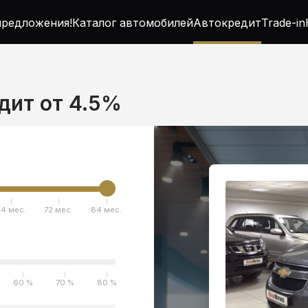
редложения!
Каталог автомобилей
Автокредит
Trade-in
едит от 4.5%
4 мес.
72 мес.
84 мес.
60 %
70 %
80 %