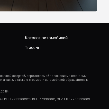
Каталог автомобилей
Trade-in
публичной офертой, определяемой положениями статьи 437
 акциях, а также о стоимости автомобилей обращайтесь к
2018 г.
 (РМ14), ИНН 7733360920, КПП 773301001, ОГРН 1207700399609