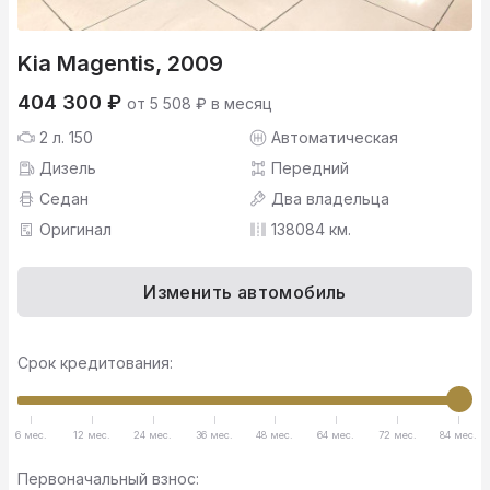
Kia Magentis, 2009
404 300 ₽
от 5 508 ₽ в месяц
2 л. 150
Автоматическая
Дизель
Передний
Седан
Два владельца
Оригинал
138084 км.
Изменить автомобиль
Срок кредитования:
6 мес.
12 мес.
24 мес.
36 мес.
48 мес.
64 мес.
72 мес.
84 мес.
Первоначальный взнос: