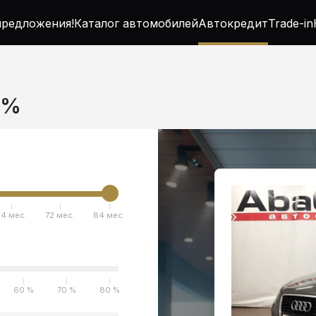
редложения!
Каталог автомобилей
Автокредит
Trade-in
5%
4 мес.
72 мес.
84 мес.
60 %
70 %
80 %