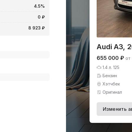
4.5%
0 ₽
8 923 ₽
Audi A3, 
655 000 ₽
от
1.4 л. 125
Бензин
Хэтчбек
Оригинал
Изменить а