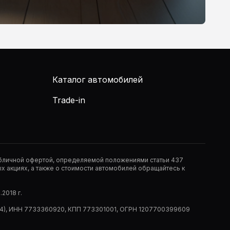
Каталог автомобилей
Trade-in
публичной офертой, определяемой положениями статьи 437
 акциях, а также о стоимости автомобилей обращайтесь к
2018 г.
 (РМ14), ИНН 7733360920, КПП 773301001, ОГРН 1207700399609