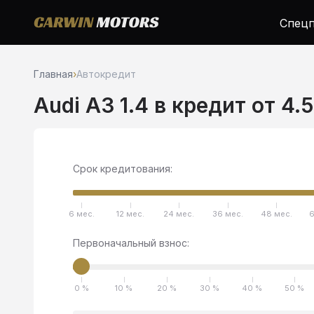
Спецп
Главная
›
Автокредит
Audi A3 1.4 в кредит от 4.
Срок кредитования:
6 мес.
12 мес.
24 мес.
36 мес.
48 мес.
6
Первоначальный взнос:
0 %
10 %
20 %
30 %
40 %
50 %