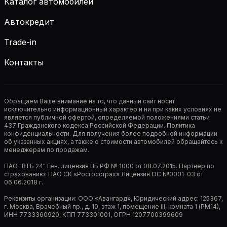
Каталог автомобилей
Автокредит
Trade-in
Контакты
Обращаем Ваше внимание на то, что данный сайт носит
исключительно информационный характер и ни при каких условиях не
является публичной офертой, определяемой положениями статьи
437 Гражданского кодекса Российской Федерации. Политика
конфиденциальности. Для получения более подробной информации
об указанных акциях, а также о стоимости автомобилей обращайтесь к
менеджерам по продажам.
ПАО "ВТБ 24" Ген. лицензия ЦБ РФ № 1000 от 08.07.2015. Партнер по
страхованию: ПАО СК «Росгосстрах» Лицензия ОС №0001-03 от
06.06.2018 г.
Реквизиты организации: ООО «Авангард», Юридический адрес: 125367,
г. Москва, Врачебный пр., д. 10, этаж 1, помещение III, комната 1 (РМ14),
ИНН 7733360920, КПП 773301001, ОГРН 1207700399609