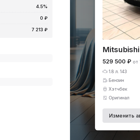
4.5%
0 ₽
7 213 ₽
Mitsubish
529 500 ₽
от 
1.8 л. 143
Бензин
Хэтчбек
Оригинал
Изменить а