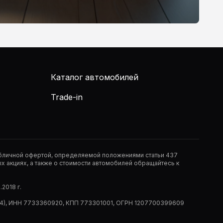
Каталог автомобилей
Trade-in
публичной офертой, определяемой положениями статьи 437
 акциях, а также о стоимости автомобилей обращайтесь к
2018 г.
 (РМ14), ИНН 7733360920, КПП 773301001, ОГРН 1207700399609