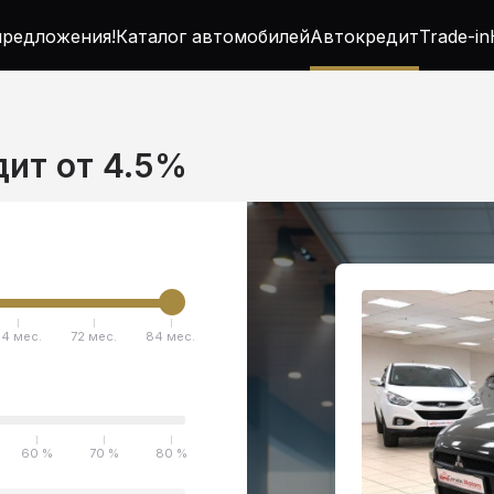
редложения!
Каталог автомобилей
Автокредит
Trade-in
едит от 4.5%
4 мес.
72 мес.
84 мес.
60 %
70 %
80 %