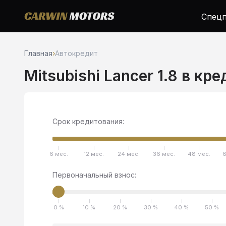
Спецп
Главная
›
Автокредит
Mitsubishi Lancer 1.8 в кр
Срок кредитования:
6 мес.
12 мес.
24 мес.
36 мес.
48 мес.
6
Первоначальный взнос:
0 %
10 %
20 %
30 %
40 %
50 %