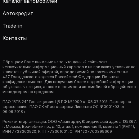
Каталог автомобилей
Автокредит
Trade-in
Контакты
Обращаем Ваше внимание на то, что данный сайт носит
исключительно информационный характер и ни при каких условиях не
является публичной офертой, определяемой положениями статьи
437 Гражданского кодекса Российской Федерации. Политика
конфиденциальности. Для получения более подробной информации
об указанных акциях, а также о стоимости автомобилей обращайтесь к
менеджерам по продажам.
ПАО "ВТБ 24" Ген. лицензия ЦБ РФ № 1000 от 08.07.2015. Партнер по
страхованию: ПАО СК «Росгосстрах» Лицензия ОС №0001-03 от
06.06.2018 г.
Реквизиты организации: ООО «Авангард», Юридический адрес: 125367,
г. Москва, Врачебный пр., д. 10, этаж 1, помещение III, комната 1 (РМ14),
ИНН 7733360920, КПП 773301001, ОГРН 1207700399609