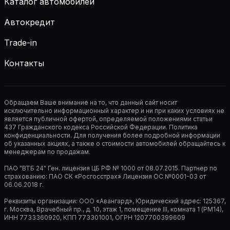
Каталог автомобилей
Автокредит
Trade-in
Контакты
Обращаем Ваше внимание на то, что данный сайт носит
исключительно информационный характер и ни при каких условиях не
является публичной офертой, определяемой положениями статьи
437 Гражданского кодекса Российской Федерации. Политика
конфиденциальности. Для получения более подробной информации
об указанных акциях, а также о стоимости автомобилей обращайтесь к
менеджерам по продажам.
ПАО "ВТБ 24" Ген. лицензия ЦБ РФ № 1000 от 08.07.2015. Партнер по
страхованию: ПАО СК «Росгосстрах» Лицензия ОС №0001-03 от
06.06.2018 г.
Реквизиты организации: ООО «Авангард», Юридический адрес: 125367,
г. Москва, Врачебный пр., д. 10, этаж 1, помещение III, комната 1 (РМ14),
ИНН 7733360920, КПП 773301001, ОГРН 1207700399609