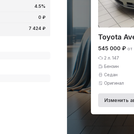
4.5%
0 ₽
7 424 ₽
Toyota Av
545 000 ₽
от
2 л. 147
Бензин
Седан
Оригинал
Изменить а