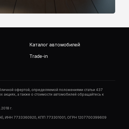
Каталог автомобилей
Trade-in
публичной офертой, определяемой положениями статьи 437
 акциях, а также о стоимости автомобилей обращайтесь к
2018 г.
 (РМ14), ИНН 7733360920, КПП 773301001, ОГРН 1207700399609