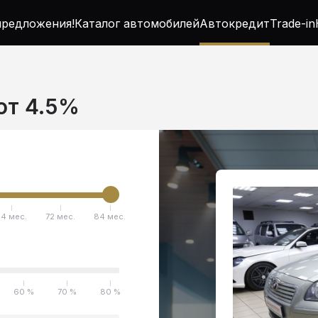
редложения!
Каталог автомобилей
Автокредит
Trade-in
 от 4.5%
4 мес.
72 мес.
84 мес.
60 %
70 %
80 %