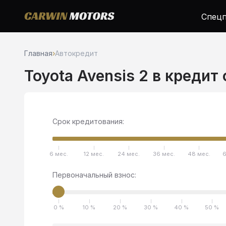
Спецп
Главная
›
Автокредит
Toyota Avensis 2 в кредит
Срок кредитования:
6 мес.
12 мес.
24 мес.
36 мес.
48 мес.
6
Первоначальный взнос:
0 %
10 %
20 %
30 %
40 %
50 %