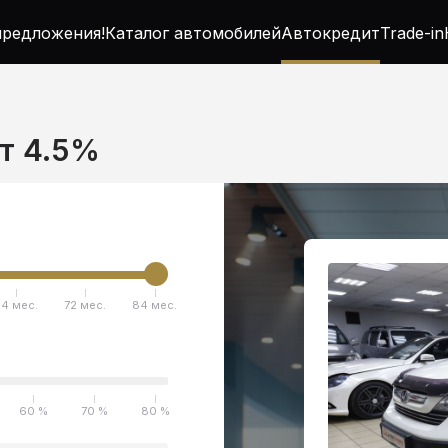
редложения!
Каталог автомобилей
Автокредит
Trade-in
от 4.5%
4 мес.
72 мес.
84 мес.
60 %
70 %
80 %