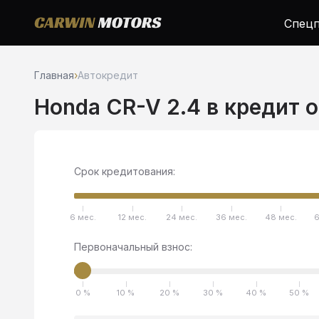
Спецп
Главная
›
Автокредит
Honda CR-V 2.4 в кредит 
Срок кредитования:
6 мес.
12 мес.
24 мес.
36 мес.
48 мес.
6
Первоначальный взнос:
0 %
10 %
20 %
30 %
40 %
50 %