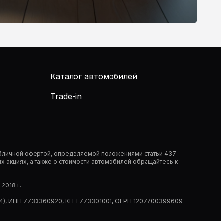
Каталог автомобилей
Trade-in
публичной офертой, определяемой положениями статьи 437
 акциях, а также о стоимости автомобилей обращайтесь к
2018 г.
 (РМ14), ИНН 7733360920, КПП 773301001, ОГРН 1207700399609