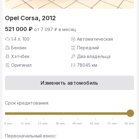
Opel Corsa, 2012
521 000 ₽
от 7 097 ₽ в месяц
1.4 л. 100
Автоматическая
Бензин
Передний
Хэтчбек
Два владельца
Оригинал
78045 км.
Изменить автомобиль
Срок кредитования:
6 мес.
12 мес.
24 мес.
36 мес.
48 мес.
64 мес.
72 мес.
84 мес.
Первоначальный взнос: