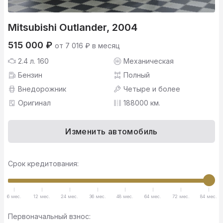
Mitsubishi Outlander, 2004
515 000 ₽
от 7 016 ₽ в месяц
2.4 л. 160
Механическая
Бензин
Полный
Внедорожник
Четыре и более
Оригинал
188000 км.
Изменить автомобиль
Срок кредитования:
6 мес.
12 мес.
24 мес.
36 мес.
48 мес.
64 мес.
72 мес.
84 мес.
Первоначальный взнос: