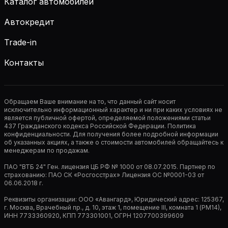
Каталог автомобилей
Автокредит
Trade-in
Контакты
Обращаем Ваше внимание на то, что данный сайт носит
исключительно информационный характер и ни при каких условиях не
является публичной офертой, определяемой положениями статьи
437 Гражданского кодекса Российской Федерации. Политика
конфиденциальности. Для получения более подробной информации
об указанных акциях, а также о стоимости автомобилей обращайтесь к
менеджерам по продажам.
ПАО "ВТБ 24" Ген. лицензия ЦБ РФ № 1000 от 08.07.2015. Партнер по
страхованию: ПАО СК «Росгосстрах» Лицензия ОС №0001-03 от
06.06.2018 г.
Реквизиты организации: ООО «Авангард», Юридический адрес: 125367,
г. Москва, Врачебный пр., д. 10, этаж 1, помещение III, комната 1 (РМ14),
ИНН 7733360920, КПП 773301001, ОГРН 1207700399609