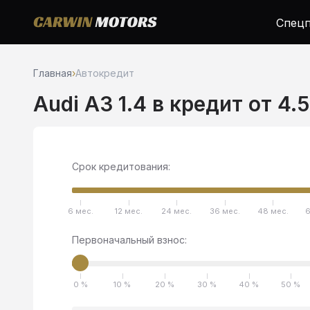
Спецп
Главная
›
Автокредит
Audi A3 1.4 в кредит от 4.
Срок кредитования:
6 мес.
12 мес.
24 мес.
36 мес.
48 мес.
6
Первоначальный взнос:
0 %
10 %
20 %
30 %
40 %
50 %