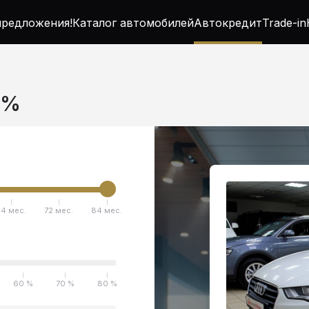
редложения!
Каталог автомобилей
Автокредит
Trade-in
5%
4 мес.
72 мес.
84 мес.
60 %
70 %
80 %