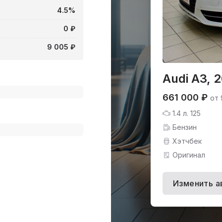
4.5%
0 ₽
9 005 ₽
Audi A3, 
661 000 ₽
от 
1.4 л. 125
Бензин
Хэтчбек
Оригинал
Изменить а