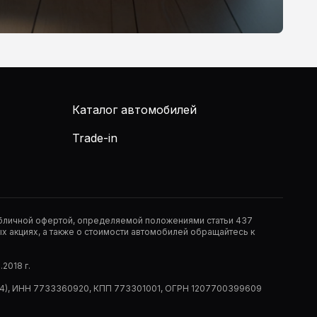
Каталог автомобилей
Trade-in
публичной офертой, определяемой положениями статьи 437
 акциях, а также о стоимости автомобилей обращайтесь к
2018 г.
 (РМ14), ИНН 7733360920, КПП 773301001, ОГРН 1207700399609