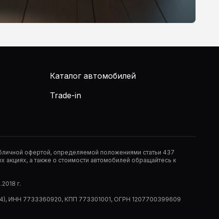
Каталог автомобилей
Trade-in
публичной офертой, определяемой положениями статьи 437
 акциях, а также о стоимости автомобилей обращайтесь к
2018 г.
 (РМ14), ИНН 7733360920, КПП 773301001, ОГРН 1207700399609