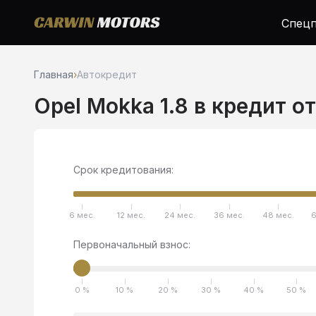
Спецп
Главная
›
Автокредит
Opel Mokka 1.8 в кредит о
Срок кредитования:
6 мес.
12 мес.
24 мес.
36 мес.
48 мес.
6
Первоначальный взнос:
0 %
10 %
20 %
30 %
40 %
50 %