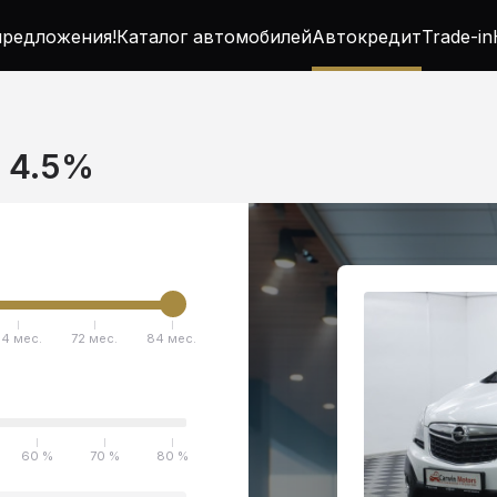
редложения!
Каталог автомобилей
Автокредит
Trade-in
т 4.5%
4 мес.
72 мес.
84 мес.
60 %
70 %
80 %