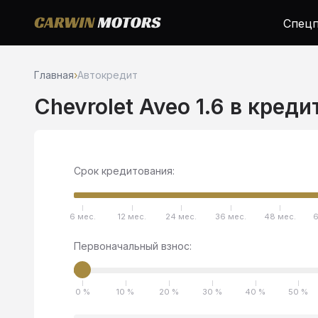
Спецп
Главная
›
Автокредит
Chevrolet Aveo 1.6 в креди
Срок кредитования:
6 мес.
12 мес.
24 мес.
36 мес.
48 мес.
6
Первоначальный взнос:
0 %
10 %
20 %
30 %
40 %
50 %