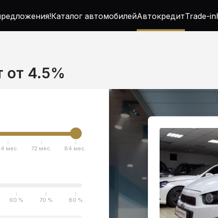
редложения!
Каталог автомобилей
Автокредит
Trade-in
т от 4.5%
4 мес.
72 мес.
84 мес.
60 %
70 %
80 %