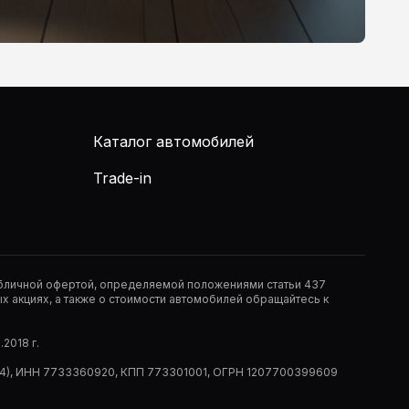
Каталог автомобилей
Trade-in
публичной офертой, определяемой положениями статьи 437
 акциях, а также о стоимости автомобилей обращайтесь к
2018 г.
 (РМ14), ИНН 7733360920, КПП 773301001, ОГРН 1207700399609