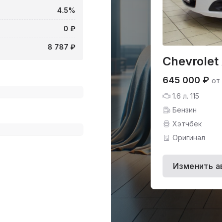
4.5%
0 ₽
8 787 ₽
Chevrolet
645 000 ₽
от
1.6 л. 115
Бензин
Хэтчбек
Оригинал
Изменить а