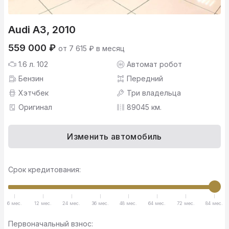
Audi A3, 2010
559 000 ₽
от 7 615 ₽ в месяц
1.6 л. 102
Автомат робот
Бензин
Передний
Хэтчбек
Три владельца
Оригинал
89045 км.
Изменить автомобиль
Срок кредитования:
6 мес.
12 мес.
24 мес.
36 мес.
48 мес.
64 мес.
72 мес.
84 мес.
Первоначальный взнос: