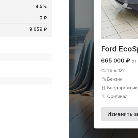
4.5%
0 ₽
9 059 ₽
Ford EcoS
665 000 ₽
от
1.6 л. 122
Бензин
Внедорожник
Оригинал
Изменить а