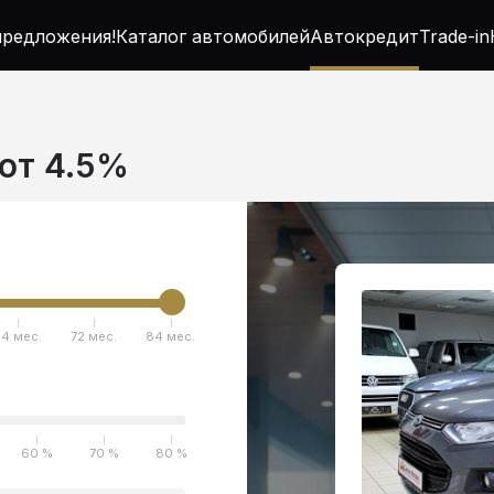
редложения!
Каталог автомобилей
Автокредит
Trade-in
 от 4.5%
4 мес.
72 мес.
84 мес.
60 %
70 %
80 %