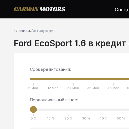
Спецп
Главная
›
Автокредит
Ford EcoSport 1.6 в кредит
Срок кредитования:
6 мес.
12 мес.
24 мес.
36 мес.
48 мес.
6
Первоначальный взнос:
0 %
10 %
20 %
30 %
40 %
50 %