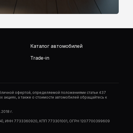
Каталог автомобилей
Trade-in
публичной офертой, определяемой положениями статьи 437
 акциях, а также о стоимости автомобилей обращайтесь к
2018 г.
 (РМ14), ИНН 7733360920, КПП 773301001, ОГРН 1207700399609