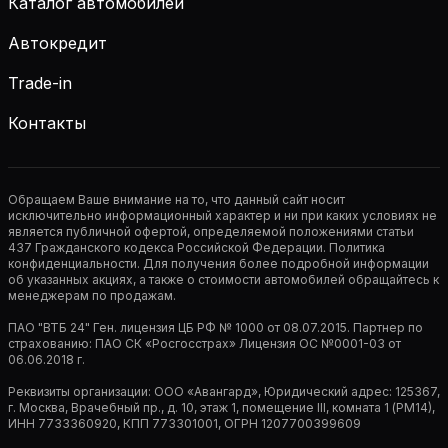
Каталог автомобилей
Автокредит
Trade-in
Контакты
Обращаем Ваше внимание на то, что данный сайт носит
исключительно информационный характер и ни при каких условиях не
является публичной офертой, определяемой положениями статьи
437 Гражданского кодекса Российской Федерации. Политика
конфиденциальности. Для получения более подробной информации
об указанных акциях, а также о стоимости автомобилей обращайтесь к
менеджерам по продажам.
ПАО "ВТБ 24" Ген. лицензия ЦБ РФ № 1000 от 08.07.2015. Партнер по
страхованию: ПАО СК «Росгосстрах» Лицензия ОС №0001-03 от
06.06.2018 г.
Реквизиты организации: ООО «Авангард», Юридический адрес: 125367,
г. Москва, Врачебный пр., д. 10, этаж 1, помещение III, комната 1 (РМ14),
ИНН 7733360920, КПП 773301001, ОГРН 1207700399609