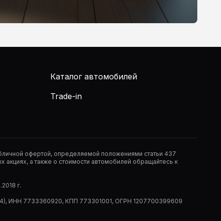
Каталог автомобилей
Trade-in
публичной офертой, определяемой положениями статьи 437
 акциях, а также о стоимости автомобилей обращайтесь к
2018 г.
 (РМ14), ИНН 7733360920, КПП 773301001, ОГРН 1207700399609