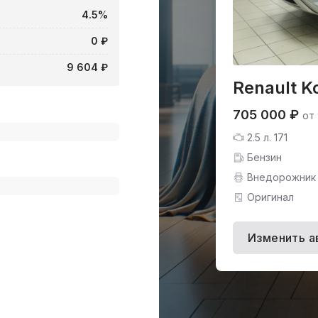
4.5%
0 ₽
9 604 ₽
Renault K
705 000 ₽
от
2.5 л. 171
Бензин
Внедорожник
Оригинал
Изменить а