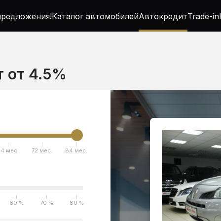
редложения!
Каталог автомобилей
Автокредит
Trade-in
т от 4.5%
4 мес.
72 мес.
84 мес.
60 %
70 %
80 %