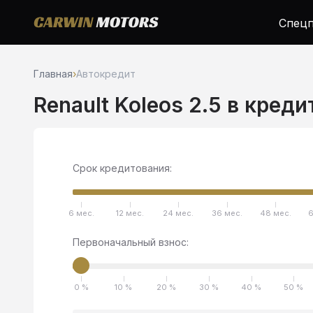
Спецп
Главная
›
Автокредит
Renault Koleos 2.5 в креди
Срок кредитования:
6 мес.
12 мес.
24 мес.
36 мес.
48 мес.
6
Первоначальный взнос:
0 %
10 %
20 %
30 %
40 %
50 %