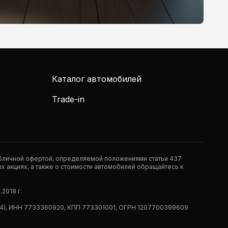
Каталог автомобилей
Trade-in
публичной офертой, определяемой положениями статьи 437
 акциях, а также о стоимости автомобилей обращайтесь к
2018 г.
 (РМ14), ИНН 7733360920, КПП 773301001, ОГРН 1207700399609