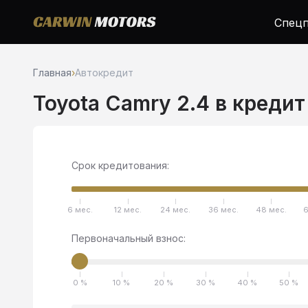
Спецп
Главная
›
Автокредит
Toyota Camry 2.4 в кредит
Срок кредитования:
6 мес.
12 мес.
24 мес.
36 мес.
48 мес.
6
Первоначальный взнос:
0 %
10 %
20 %
30 %
40 %
50 %