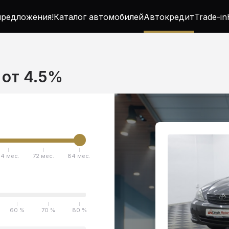
редложения!
Каталог автомобилей
Автокредит
Trade-in
 от 4.5%
4 мес.
72 мес.
84 мес.
60 %
70 %
80 %