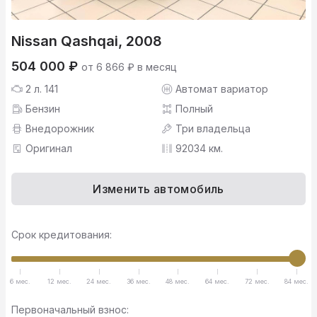
Nissan Qashqai, 2008
504 000 ₽
от 6 866 ₽ в месяц
2 л. 141
Автомат вариатор
Бензин
Полный
Внедорожник
Три владельца
Оригинал
92034 км.
Изменить автомобиль
Срок кредитования:
6 мес.
12 мес.
24 мес.
36 мес.
48 мес.
64 мес.
72 мес.
84 мес.
Первоначальный взнос: