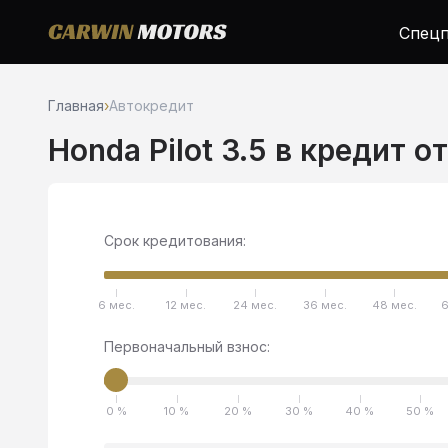
Спецп
Главная
›
Автокредит
Honda Pilot 3.5 в кредит о
Срок кредитования:
6 мес.
12 мес.
24 мес.
36 мес.
48 мес.
6
Первоначальный взнос:
0 %
10 %
20 %
30 %
40 %
50 %