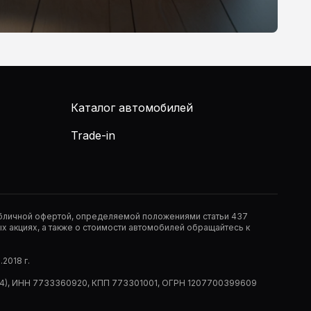
Каталог автомобилей
Trade-in
публичной офертой, определяемой положениями статьи 437
 акциях, а также о стоимости автомобилей обращайтесь к
2018 г.
 (РМ14), ИНН 7733360920, КПП 773301001, ОГРН 1207700399609