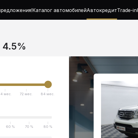
редложения!
Каталог автомобилей
Автокредит
Trade-in
т 4.5%
4 мес.
72 мес.
84 мес.
60 %
70 %
80 %