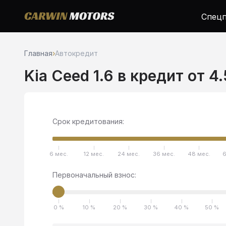
Спецп
Главная
›
Автокредит
Kia Ceed 1.6 в кредит от 4
Срок кредитования:
6 мес.
12 мес.
24 мес.
36 мес.
48 мес.
6
Первоначальный взнос:
0 %
10 %
20 %
30 %
40 %
50 %