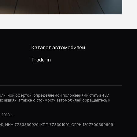
Каталог автомобилей
Trade-in
публичной офертой, определяемой положениями статьи 437
 акциях, а также о стоимости автомобилей обращайтесь к
2018 г.
 (РМ14), ИНН 7733360920, КПП 773301001, ОГРН 1207700399609