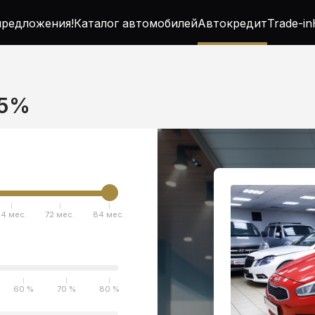
редложения!
Каталог автомобилей
Автокредит
Trade-in
.5%
4 мес.
72 мес.
84 мес.
60 %
70 %
80 %