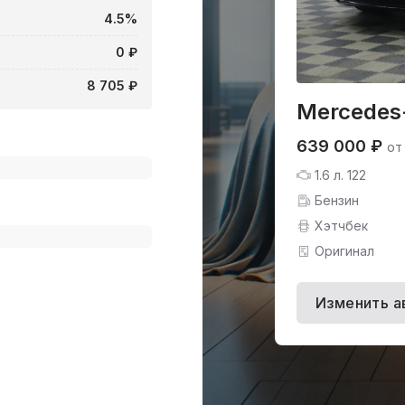
4.5%
0 ₽
8 705 ₽
Mercedes
639 000 ₽
от
1.6 л. 122
Бензин
Хэтчбек
Оригинал
Изменить а