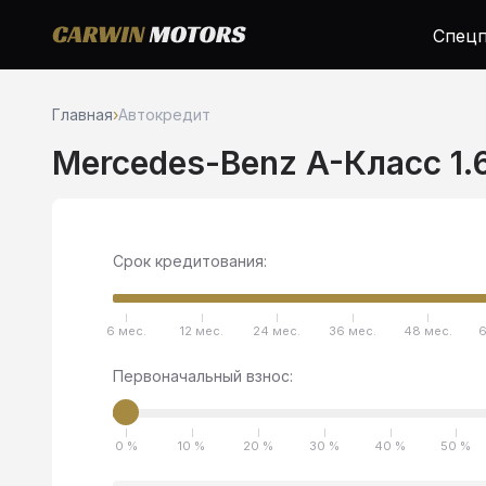
Спецп
Главная
›
Автокредит
Mercedes-Benz A-Класс 1.
Срок кредитования:
6 мес.
12 мес.
24 мес.
36 мес.
48 мес.
6
Первоначальный взнос:
0 %
10 %
20 %
30 %
40 %
50 %