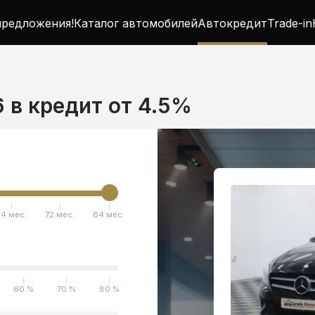
редложения!
Каталог автомобилей
Автокредит
Trade-in
6 в кредит от 4.5%
4 мес.
72 мес.
84 мес.
60 %
70 %
80 %