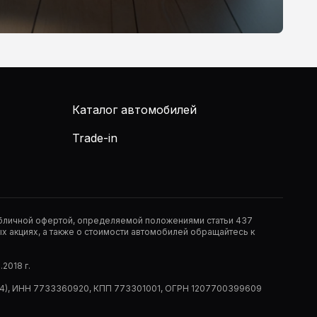
Каталог автомобилей
Trade-in
публичной офертой, определяемой положениями статьи 437
 акциях, а также о стоимости автомобилей обращайтесь к
2018 г.
 (РМ14), ИНН 7733360920, КПП 773301001, ОГРН 1207700399609