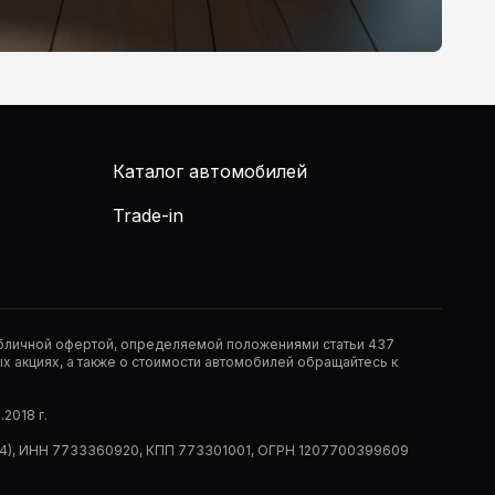
Каталог автомобилей
Trade-in
публичной офертой, определяемой положениями статьи 437
 акциях, а также о стоимости автомобилей обращайтесь к
2018 г.
 (РМ14), ИНН 7733360920, КПП 773301001, ОГРН 1207700399609