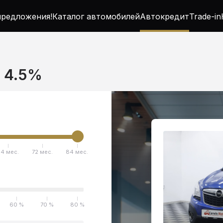
редложения!
Каталог автомобилей
Автокредит
Trade-in
т 4.5%
4 мес.
72 мес.
84 мес.
60 %
70 %
80 %