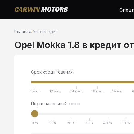
Спецп
Главная
›
Автокредит
Opel Mokka 1.8 в кредит о
Срок кредитования:
6 мес.
12 мес.
24 мес.
36 мес.
48 мес.
6
Первоначальный взнос:
0 %
10 %
20 %
30 %
40 %
50 %