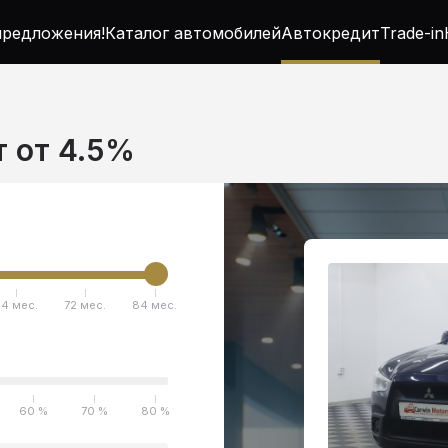
редложения!
Каталог автомобилей
Автокредит
Trade-in
т от 4.5%
4 мес.
72 мес.
84 мес.
60 %
70 %
80 %