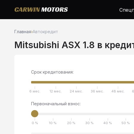
Спецп
Главная
›
Автокредит
Mitsubishi ASX 1.8 в креди
Срок кредитования:
6 мес.
12 мес.
24 мес.
36 мес.
48 мес.
6
Первоначальный взнос:
0 %
10 %
20 %
30 %
40 %
50 %