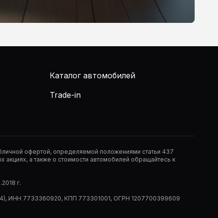
Каталог автомобилей
Trade-in
публичной офертой, определяемой положениями статьи 437
 акциях, а также о стоимости автомобилей обращайтесь к
2018 г.
 (РМ14), ИНН 7733360920, КПП 773301001, ОГРН 1207700399609