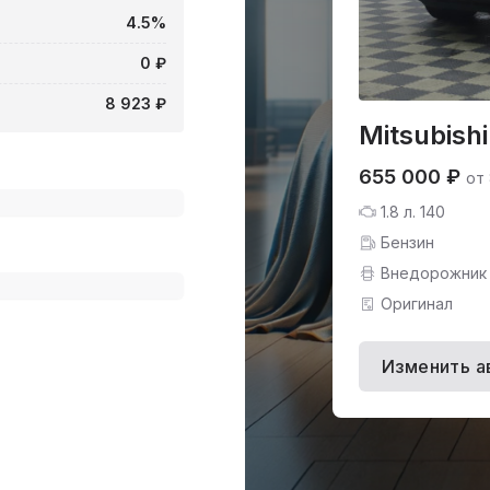
4.5%
0 ₽
8 923 ₽
Mitsubish
655 000 ₽
от
1.8 л. 140
Бензин
Внедорожник
Оригинал
Изменить а