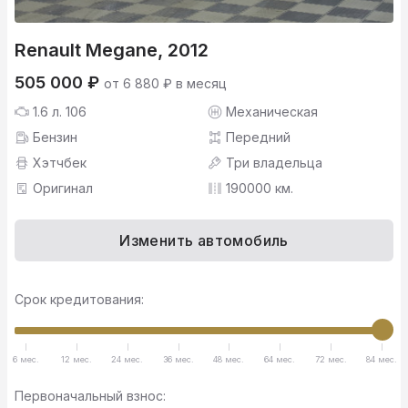
Renault Megane, 2012
505 000 ₽
от 6 880 ₽ в месяц
1.6 л. 106
Механическая
Бензин
Передний
Хэтчбек
Три владельца
Оригинал
190000 км.
Изменить автомобиль
Срок кредитования:
6 мес.
12 мес.
24 мес.
36 мес.
48 мес.
64 мес.
72 мес.
84 мес.
Первоначальный взнос: