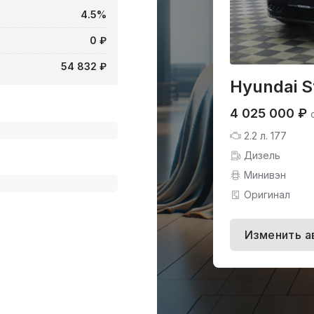
4.5%
0 ₽
54 832 ₽
Hyundai S
4 025 000 ₽
2.2 л. 177
Дизель
Минивэн
Оригинал
Изменить а