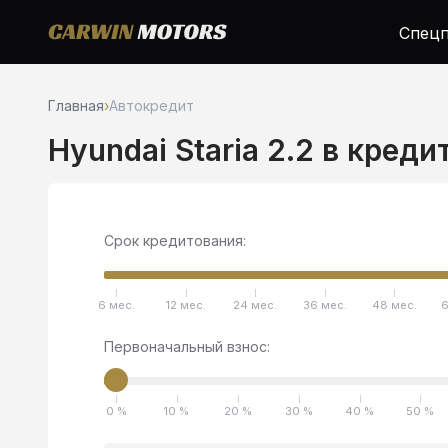
Спецп
Главная
›
Автокредит
Hyundai Staria 2.2 в креди
Срок кредитования:
6 мес.
12 мес.
24 мес.
36 мес.
48 мес.
6
Первоначальный взнос:
0 %
10 %
20 %
30 %
40 %
50 %