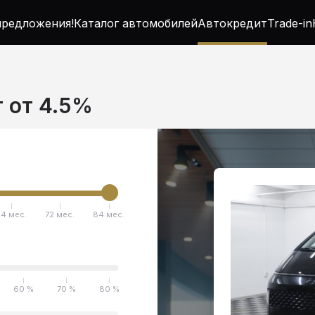
редложения!
Каталог автомобилей
Автокредит
Trade-in
т от 4.5%
4 мес.
72 мес.
84 мес.
60 %
70 %
80 %