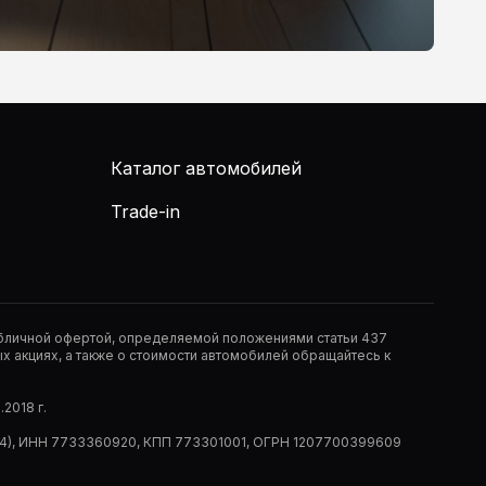
Каталог автомобилей
Trade-in
публичной офертой, определяемой положениями статьи 437
 акциях, а также о стоимости автомобилей обращайтесь к
2018 г.
 (РМ14), ИНН 7733360920, КПП 773301001, ОГРН 1207700399609