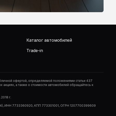
Каталог автомобилей
Trade-in
публичной офертой, определяемой положениями статьи 437
 акциях, а также о стоимости автомобилей обращайтесь к
2018 г.
 (РМ14), ИНН 7733360920, КПП 773301001, ОГРН 1207700399609