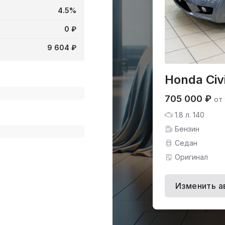
4.5%
0 ₽
9 604 ₽
Honda Civi
705 000 ₽
от
1.8 л. 140
Бензин
Седан
Оригинал
Изменить а