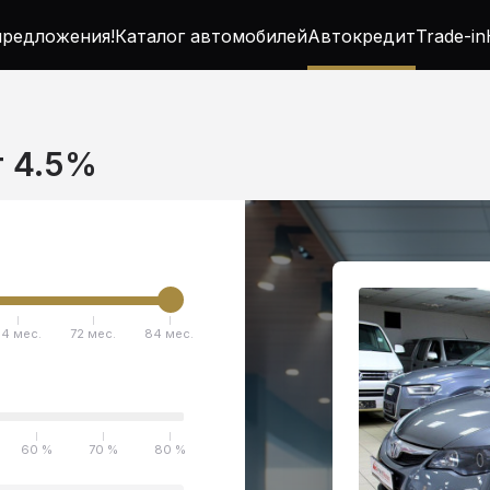
редложения!
Каталог автомобилей
Автокредит
Trade-in
т 4.5%
4 мес.
72 мес.
84 мес.
60 %
70 %
80 %