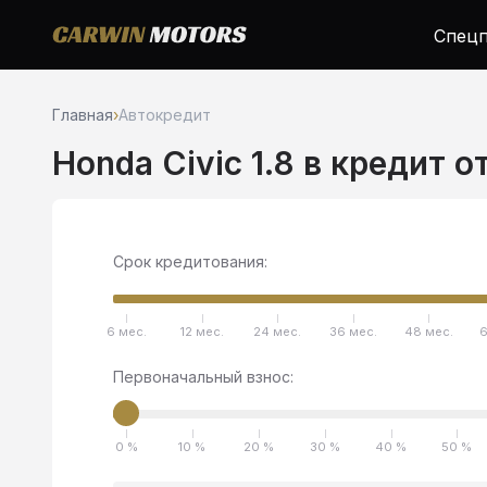
Спецп
Главная
›
Автокредит
Honda Civic 1.8 в кредит о
Срок кредитования:
6 мес.
12 мес.
24 мес.
36 мес.
48 мес.
6
Первоначальный взнос:
0 %
10 %
20 %
30 %
40 %
50 %