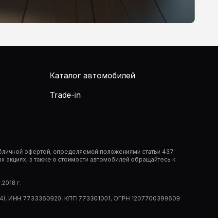
Каталог автомобилей
Trade-in
публичной офертой, определяемой положениями статьи 437
 акциях, а также о стоимости автомобилей обращайтесь к
2018 г.
 (РМ14), ИНН 7733360920, КПП 773301001, ОГРН 1207700399609