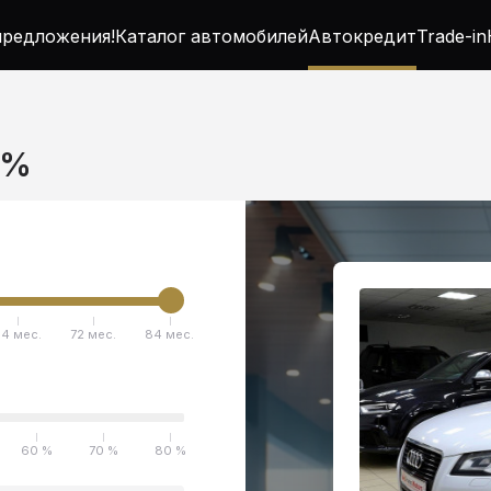
редложения!
Каталог автомобилей
Автокредит
Trade-in
5%
4 мес.
72 мес.
84 мес.
60 %
70 %
80 %