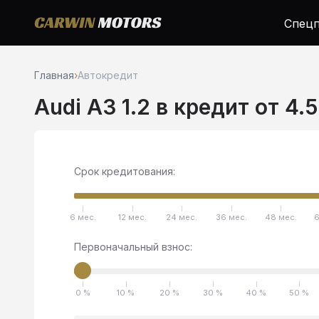
Спецп
Главная
›
Автокредит
Audi A3 1.2 в кредит от 4.
Срок кредитования:
6 мес.
12 мес.
24 мес.
36 мес.
48 мес.
6
Первоначальный взнос:
0 %
10 %
20 %
30 %
40 %
50 %