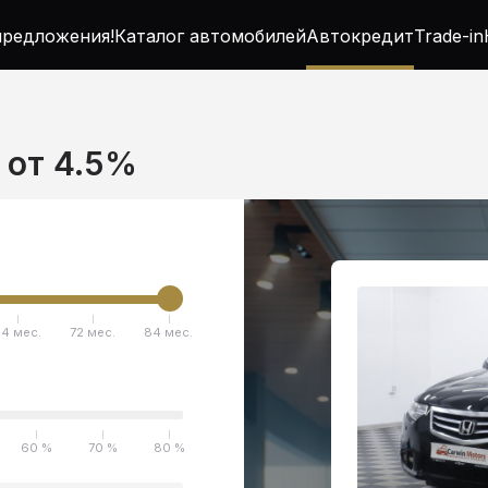
редложения!
Каталог автомобилей
Автокредит
Trade-in
 от 4.5%
4 мес.
72 мес.
84 мес.
60 %
70 %
80 %