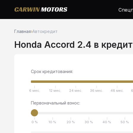
Спецп
Главная
›
Автокредит
Honda Accord 2.4 в кредит
Срок кредитования:
6 мес.
12 мес.
24 мес.
36 мес.
48 мес.
6
Первоначальный взнос:
0 %
10 %
20 %
30 %
40 %
50 %