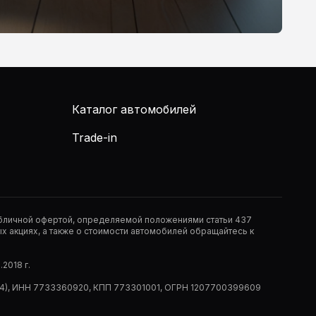
Каталог автомобилей
Trade-in
публичной офертой, определяемой положениями статьи 437
 акциях, а также о стоимости автомобилей обращайтесь к
2018 г.
 (РМ14), ИНН 7733360920, КПП 773301001, ОГРН 1207700399609