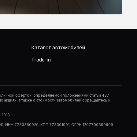
Каталог автомобилей
Trade-in
публичной офертой, определяемой положениями статьи 437
 акциях, а также о стоимости автомобилей обращайтесь к
2018 г.
 (РМ14), ИНН 7733360920, КПП 773301001, ОГРН 1207700399609