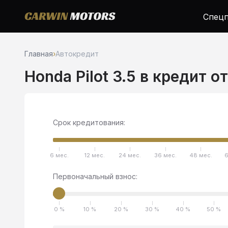
Спецп
Главная
›
Автокредит
Honda Pilot 3.5 в кредит о
Срок кредитования:
6 мес.
12 мес.
24 мес.
36 мес.
48 мес.
6
Первоначальный взнос:
0 %
10 %
20 %
30 %
40 %
50 %