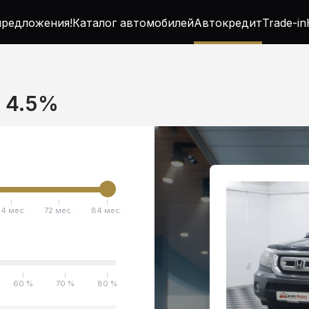
редложения!
Каталог автомобилей
Автокредит
Trade-in
т 4.5%
4 мес.
72 мес.
84 мес.
60 %
70 %
80 %