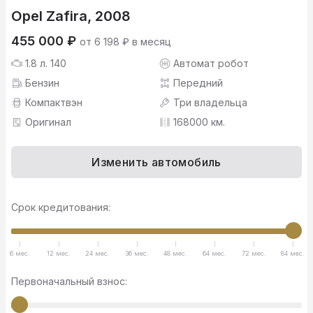
Opel Zafira, 2008
455 000 ₽
от 6 198 ₽ в месяц
1.8 л. 140
Автомат робот
Бензин
Передний
Компактвэн
Три владельца
Оригинал
168000 км.
Изменить автомобиль
Срок кредитования:
6 мес.
12 мес.
24 мес.
36 мес.
48 мес.
64 мес.
72 мес.
84 мес.
Первоначальный взнос: