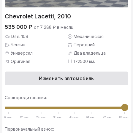
Chevrolet Lacetti, 2010
535 000 ₽
от 7 288 ₽ в месяц
1.6 л. 109
Механическая
Бензин
Передний
Универсал
Два владельца
Оригинал
172500 км.
Изменить автомобиль
Срок кредитования:
6 мес.
12 мес.
24 мес.
36 мес.
48 мес.
64 мес.
72 мес.
84 мес.
Первоначальный взнос: