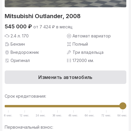
Mitsubishi Outlander, 2008
545 000 ₽
от 7 424 ₽ в месяц
2.4 л. 170
Автомат вариатор
Бензин
Полный
Внедорожник
Три владельца
Оригинал
172000 км.
Изменить автомобиль
Срок кредитования:
6 мес.
12 мес.
24 мес.
36 мес.
48 мес.
64 мес.
72 мес.
84 мес.
Первоначальный взнос: