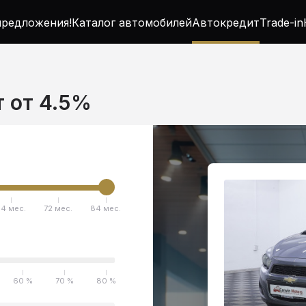
редложения!
Каталог автомобилей
Автокредит
Trade-in
т от 4.5%
4 мес.
72 мес.
84 мес.
60 %
70 %
80 %