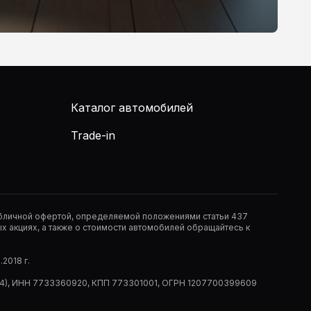
Каталог автомобилей
Trade-in
публичной офертой, определяемой положениями статьи 437
 акциях, а также о стоимости автомобилей обращайтесь к
2018 г.
 (РМ14), ИНН 7733360920, КПП 773301001, ОГРН 1207700399609