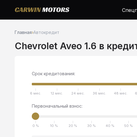
Спецп
Главная
›
Автокредит
Chevrolet Aveo 1.6 в креди
Срок кредитования:
6 мес.
12 мес.
24 мес.
36 мес.
48 мес.
6
Первоначальный взнос:
0 %
10 %
20 %
30 %
40 %
50 %