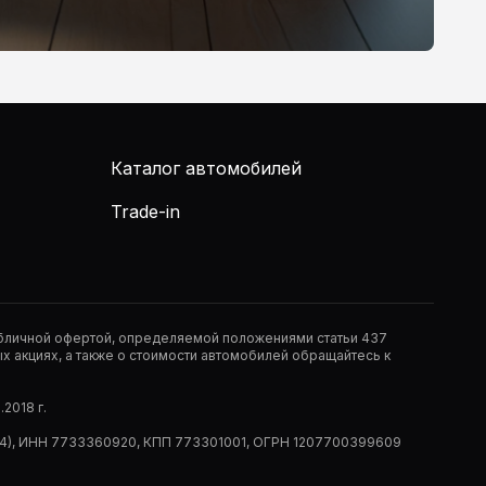
Каталог автомобилей
Trade-in
публичной офертой, определяемой положениями статьи 437
 акциях, а также о стоимости автомобилей обращайтесь к
2018 г.
 (РМ14), ИНН 7733360920, КПП 773301001, ОГРН 1207700399609