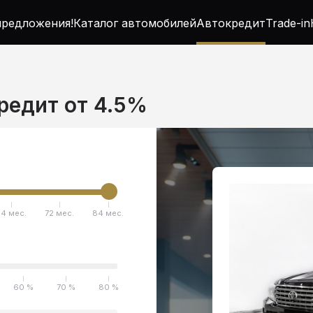
редложения!
Каталог автомобилей
Автокредит
Trade-in
кредит от 4.5%
4 мес.
72 мес.
84 мес.
60 %
70 %
80 %