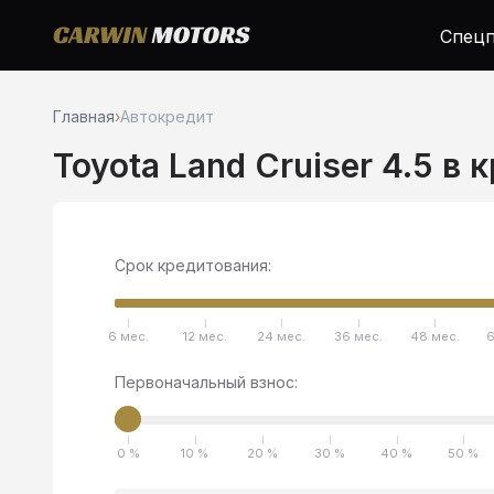
Спецп
Главная
›
Автокредит
Toyota Land Cruiser 4.5 в 
Срок кредитования:
6 мес.
12 мес.
24 мес.
36 мес.
48 мес.
6
Первоначальный взнос:
0 %
10 %
20 %
30 %
40 %
50 %