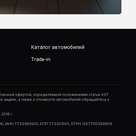
Каталог автомобилей
Trade-in
публичной офертой, определяемой положениями статьи 437
 акциях, а также о стоимости автомобилей обращайтесь к
2018 г.
 (РМ14), ИНН 7733360920, КПП 773301001, ОГРН 1207700399609