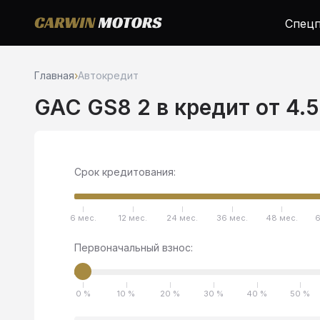
Спецп
Главная
›
Автокредит
GAC GS8 2 в кредит от 4.
Срок кредитования:
6 мес.
12 мес.
24 мес.
36 мес.
48 мес.
6
Первоначальный взнос:
0 %
10 %
20 %
30 %
40 %
50 %