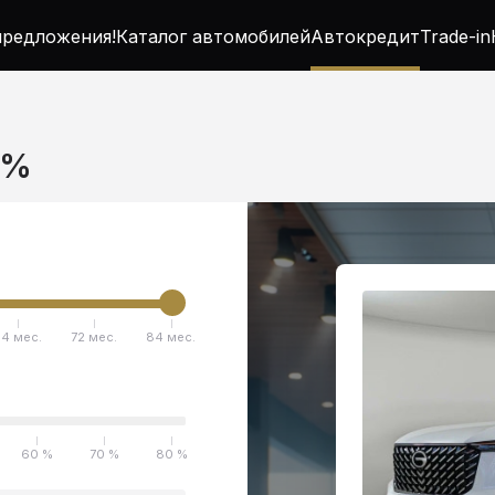
редложения!
Каталог автомобилей
Автокредит
Trade-in
5%
4 мес.
72 мес.
84 мес.
60 %
70 %
80 %