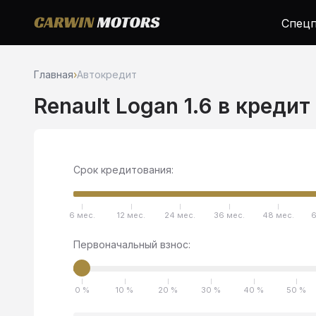
Спецп
Главная
›
Автокредит
Renault Logan 1.6 в кредит
Срок кредитования:
6 мес.
12 мес.
24 мес.
36 мес.
48 мес.
6
Первоначальный взнос:
0 %
10 %
20 %
30 %
40 %
50 %