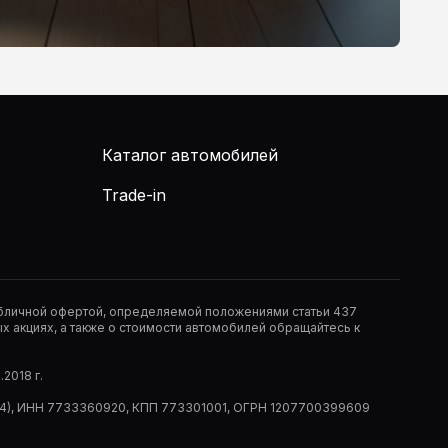
Каталог автомобилей
Trade-in
публичной офертой, определяемой положениями статьи 437
 акциях, а также о стоимости автомобилей обращайтесь к
2018 г.
 (РМ14), ИНН 7733360920, КПП 773301001, ОГРН 1207700399609