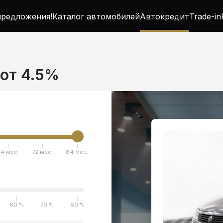
редложения!
Каталог автомобилей
Автокредит
Trade-in
 от 4.5%
4 мес.
72 мес.
84 мес.
60 %
70 %
80 %