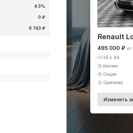
4.5%
0 ₽
6 743 ₽
Renault L
495 000 ₽
от
1.6 л. 84
Бензин
Седан
Оригинал
Изменить а